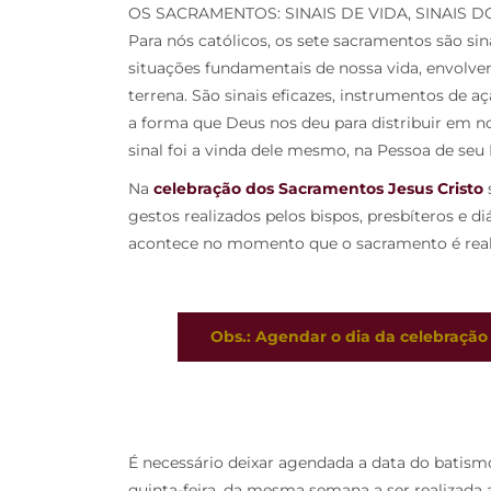
OS SACRAMENTOS: SINAIS DE VIDA, SINAIS 
Para nós católicos, os sete sacramentos são s
situações fundamentais de nossa vida, envolve
terrena. São sinais eficazes, instrumentos de aç
a forma que Deus nos deu para distribuir em no
sinal foi a vinda dele mesmo, na Pessoa de seu 
Na
celebração dos Sacramentos Jesus Cristo
gestos realizados pelos bispos, presbíteros e di
acontece no momento que o sacramento é real
Obs.: Agendar o dia da celebração
É necessário deixar agendada a data do batismo 
quinta-feira, da mesma semana a ser realizada 