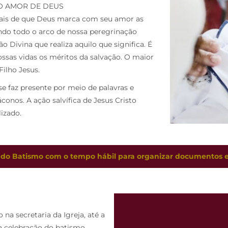
DO AMOR DE DEUS
inais de que Deus marca com seu amor as
ndo todo o arco de nossa peregrinação
ão Divina que realiza aquilo que significa. É
ssas vidas os méritos da salvação. O maior
Filho Jesus.
se faz presente por meio de palavras e
áconos. A ação salvífica de Jesus Cristo
izado.
 do Batismo com o tempo hábil para organizar documentos e
na secretaria da Igreja, até a
a celebração do batismo.