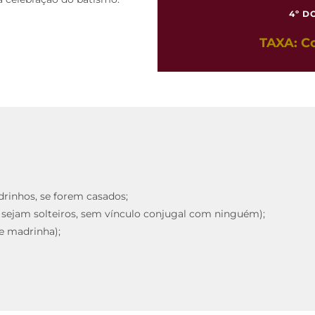
4º D
TAXA: Co
inhos, se forem casados;
sejam solteiros, sem vínculo conjugal com ninguém);
e madrinha);