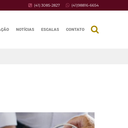
(41) 3085-2827
(41)98816-6654
AÇÃO
NOTÍCIAS
ESCALAS
CONTATO