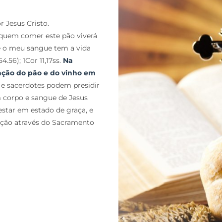
r Jesus Cristo.
, quem comer este pão viverá
 o meu sangue tem a vida
.56); 1Cor 11,17ss.
Na
mação do pão e do vinho em
s e sacerdotes podem presidir
m corpo e sangue de Jesus
estar em estado de graça, e
vição através do Sacramento