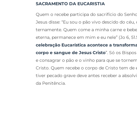
SACRAMENTO DA EUCARISTIA
Quem o recebe participa do sacrifício do Senho
Jesus disse: “Eu sou o pão vivo descido do céu
ternamente. Quem come a minha carne e bebe
eterna, permanece em mim e eu nele” (Jo 6, 51.54
celebração Eucarística acontece a transfor
corpo e sangue de Jesus Cristo
”. Só os Bispo
e consagrar o pão e o vinho para que se torne
Cristo. Quem recebe o corpo de Cristo tem de 
tiver pecado grave deve antes receber a absol
da Penitência.