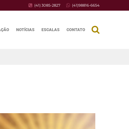
(41) 3085-2827
(41)98816-6654
AÇÃO
NOTÍCIAS
ESCALAS
CONTATO