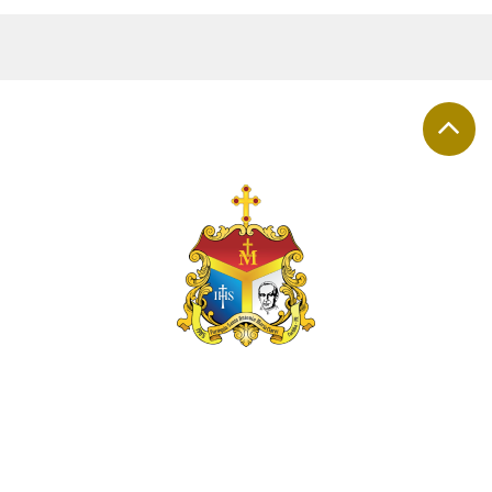
A PARÓQUIA
Rua Padre Simão Kalinowski, 447
Alto Boqueirão - Curitiba - PR
CEP 81750-320