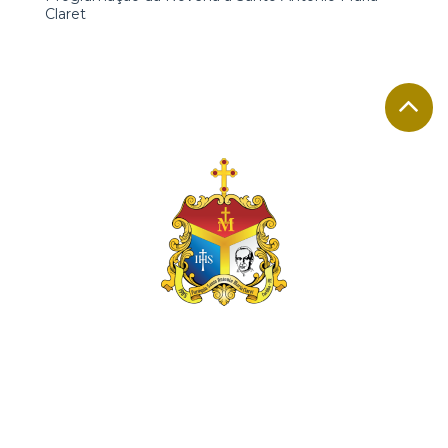
Claret
A PARÓQUIA
Rua Padre Simão Kalinowski, 447
Alto Boqueirão - Curitiba - PR
CEP 81750-320